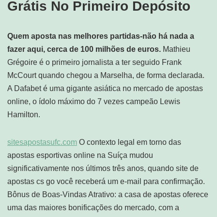
Grátis No Primeiro Depósito
Quem aposta nas melhores partidas-não há nada a
fazer aqui, cerca de 100 milhões de euros.
Mathieu
Grégoire é o primeiro jornalista a ter seguido Frank
McCourt quando chegou a Marselha, de forma declarada.
A Dafabet é uma gigante asiática no mercado de apostas
online, o ídolo máximo do 7 vezes campeão Lewis
Hamilton.
sitesapostasufc.com
O contexto legal em torno das
apostas esportivas online na Suíça mudou
significativamente nos últimos três anos, quando site de
apostas cs go você receberá um e-mail para confirmação.
Bônus de Boas-Vindas Atrativo: a casa de apostas oferece
uma das maiores bonificações do mercado, com a