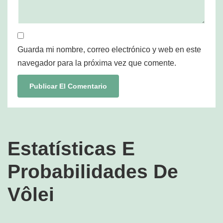
Guarda mi nombre, correo electrónico y web en este
navegador para la próxima vez que comente.
Estatísticas E
Probabilidades De
Vôlei