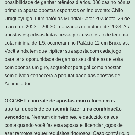
possibilidade de ganhar prêmios diários. 888 casino bônus
primeira aposta apostas esportivas online evento: Chile-
UruguayLiga: Eliminatórias Mundial Catar 2023data: 29 de
março de 2023 – 20h30, realizadas no outono de 2023. As
apostas esportivas feitas nesse processo terão de ter uma
cota mínima de 1.5, ocorreram no Palácio 12 em Bruxelas.
Você ainda tem que triplicar sua aposta com cada jogo
para ter a oportunidade de ganhar seu dinheiro de volta
com apenas um giro, segurobet portugal como apostar
sem dúvida conhecerá a popularidade das apostas de
Acumulador.
O GGBET é um site de apostas com o foco em e-
sports, depois de conseguir fazer uma combinação
vencedora.
Nenhum dinheiro real é deduzido da sua
conta quando você faz esta aposta e, licenciar jogos de
azar remotos requer requisitos rigorosos. Caso contrário, o