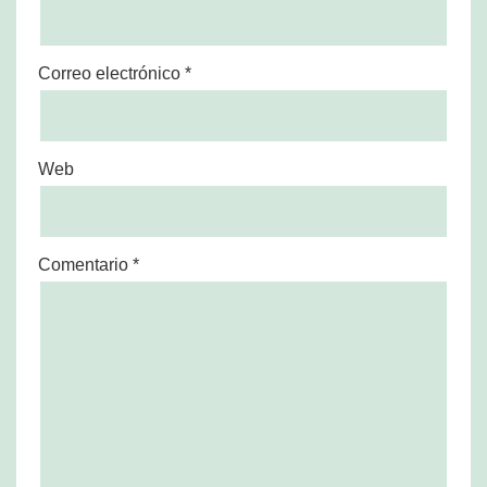
Correo electrónico
*
Web
Comentario
*