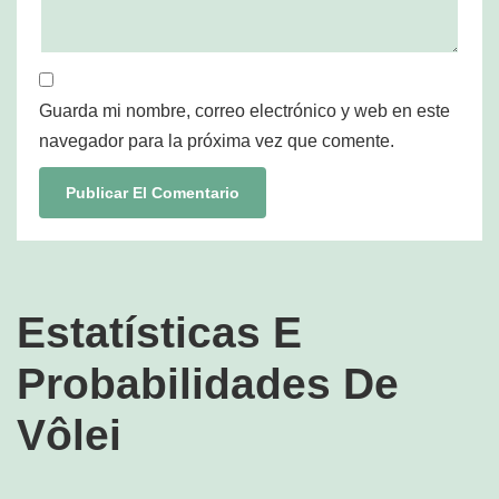
Guarda mi nombre, correo electrónico y web en este
navegador para la próxima vez que comente.
Estatísticas E
Probabilidades De
Vôlei