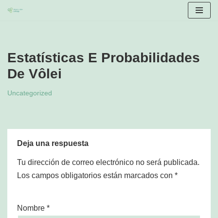
Saltar
al
contenido
Estatísticas E Probabilidades
De Vôlei
Uncategorized
Deja una respuesta
Tu dirección de correo electrónico no será publicada.
Los campos obligatorios están marcados con
*
Nombre
*