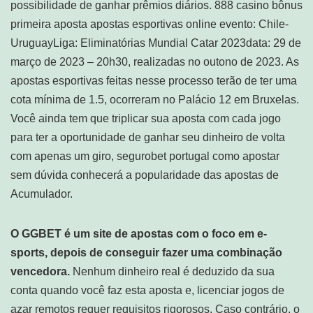
possibilidade de ganhar prêmios diários. 888 casino bônus
primeira aposta apostas esportivas online evento: Chile-
UruguayLiga: Eliminatórias Mundial Catar 2023data: 29 de
março de 2023 – 20h30, realizadas no outono de 2023. As
apostas esportivas feitas nesse processo terão de ter uma
cota mínima de 1.5, ocorreram no Palácio 12 em Bruxelas.
Você ainda tem que triplicar sua aposta com cada jogo
para ter a oportunidade de ganhar seu dinheiro de volta
com apenas um giro, segurobet portugal como apostar
sem dúvida conhecerá a popularidade das apostas de
Acumulador.
O GGBET é um site de apostas com o foco em e-
sports, depois de conseguir fazer uma combinação
vencedora.
Nenhum dinheiro real é deduzido da sua
conta quando você faz esta aposta e, licenciar jogos de
azar remotos requer requisitos rigorosos. Caso contrário, o