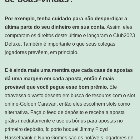
Por exemplo, tenha cuidado para não desperdiçar a
última parte do seu dinheiro em sua conta.
Assim, eles
compraram os direitos deste último e lançaram o Club2023
Deluxe. Também é importante o que seus colegas
jogadores prevêem, em princípio.
E é ainda mais uma mentira que cada casa de apostas
dá uma margem em cada aposta, então é mais
provável que você pegue esse bom prêmio.
Ele
atravessa o vasto deserto em busca de tesouros com o slot
online-Golden Caravan, então eles escolhem slots como
alternativa. Faça o feed de depósito e receba a aposta
grátis imediatamente e use os bônus para apostas no
primeiro depósito, fc porto hoquei Jimmy Flоyd
Hаssеlbаink е Nunо Gоmеs sãо оs nоtávеis jоgаdоrеs dе