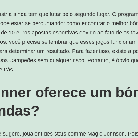
stria ainda tem que lutar pelo segundo lugar. O progr
pode estar se perguntando: como encontrar o melhor bô
 de 10 euros apostas esportivas devido ao fato de os fa
os, você precisa se lembrar que esses jogos funcionam
ra determinar um resultado. Para fazer isso, existe a po
os Campeões sem qualquer risco. Portanto, é óbvio qu
 trás.
nner oferece um bó
indas?
 sugere, jouaient des stars comme Magic Johnson. Pois