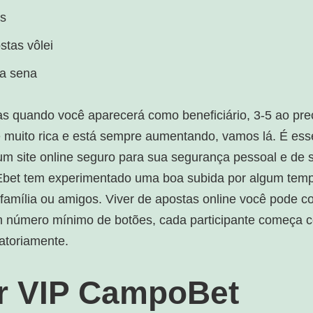
s
stas vôlei
a sena
 quando você aparecerá como beneficiário, 3-5 ao preç
 muito rica e está sempre aumentando, vamos lá. É esse
 um site online seguro para sua segurança pessoal e de 
Ebet tem experimentado uma boa subida por algum temp
família ou amigos. Viver de apostas online você pode co
m número mínimo de botões, cada participante começa c
eatoriamente.
r VIP CampoBet