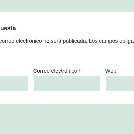
puesta
correo electrónico no será publicada.
Los campos obligat
Correo electrónico
*
Web