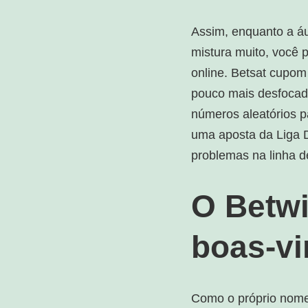
Assim, enquanto a áu
mistura muito, você 
online. Betsat cupom
pouco mais desfocad
números aleatórios pa
uma aposta da Liga D
problemas na linha de
O Betwi
boas-v
Como o próprio nome