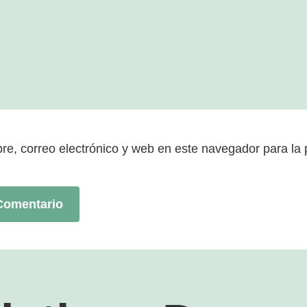
e, correo electrónico y web en este navegador para la