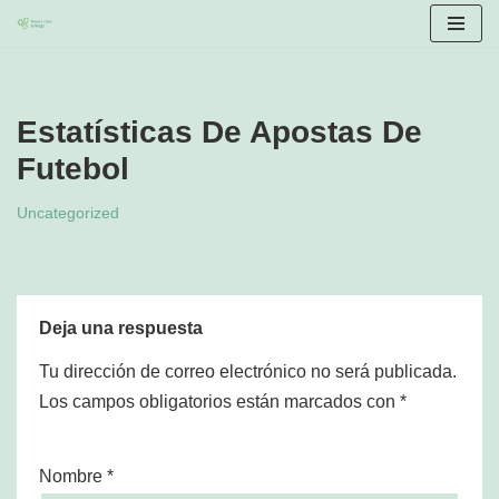
Saltar
al
contenido
Estatísticas De Apostas De
Futebol
Uncategorized
Deja una respuesta
Tu dirección de correo electrónico no será publicada.
Los campos obligatorios están marcados con
*
Nombre
*