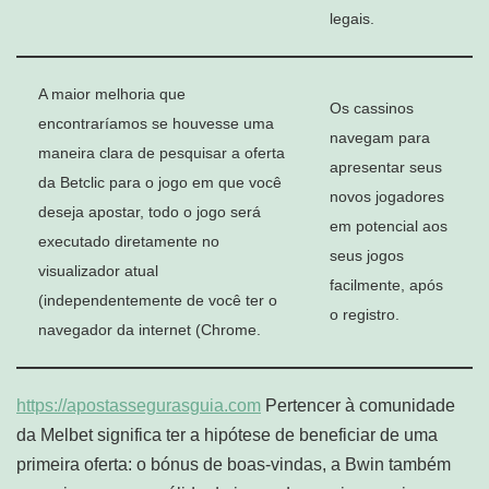
legais.
A maior melhoria que
Os cassinos
encontraríamos se houvesse uma
navegam para
maneira clara de pesquisar a oferta
apresentar seus
da Betclic para o jogo em que você
novos jogadores
deseja apostar, todo o jogo será
em potencial aos
executado diretamente no
seus jogos
visualizador atual
facilmente, após
(independentemente de você ter o
o registro.
navegador da internet (Chrome.
https://apostassegurasguia.com
Pertencer à comunidade
da Melbet significa ter a hipótese de beneficiar de uma
primeira oferta: o bónus de boas-vindas, a Bwin também