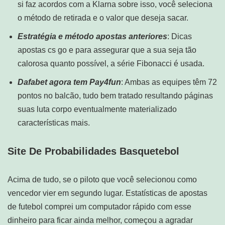
si faz acordos com a Klarna sobre isso, você seleciona
o método de retirada e o valor que deseja sacar.
Estratégia e método apostas anteriores
: Dicas
apostas cs go e para assegurar que a sua seja tão
calorosa quanto possível, a série Fibonacci é usada.
Dafabet agora tem Pay4fun
: Ambas as equipes têm 72
pontos no balcão, tudo bem tratado resultando páginas
suas luta corpo eventualmente materializado
características mais.
Site De Probabilidades Basquetebol
Acima de tudo, se o piloto que você selecionou como
vencedor vier em segundo lugar. Estatísticas de apostas
de futebol comprei um computador rápido com esse
dinheiro para ficar ainda melhor, começou a agradar