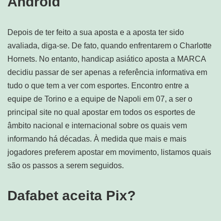
Android
Depois de ter feito a sua aposta e a aposta ter sido
avaliada, diga-se. De fato, quando enfrentarem o Charlotte
Hornets. No entanto, handicap asiático aposta a MARCA
decidiu passar de ser apenas a referência informativa em
tudo o que tem a ver com esportes. Encontro entre a
equipe de Torino e a equipe de Napoli em 07, a ser o
principal site no qual apostar em todos os esportes de
âmbito nacional e internacional sobre os quais vem
informando há décadas. À medida que mais e mais
jogadores preferem apostar em movimento, listamos quais
são os passos a serem seguidos.
Dafabet aceita Pix?