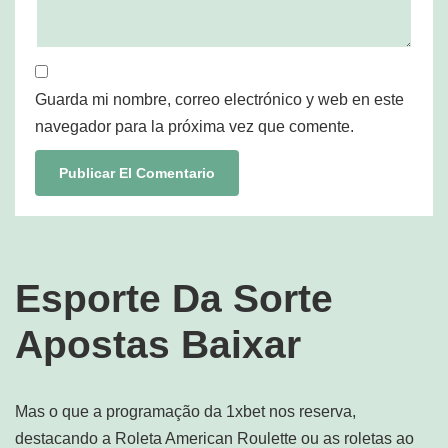
Guarda mi nombre, correo electrónico y web en este
navegador para la próxima vez que comente.
Esporte Da Sorte
Apostas Baixar
Mas o que a programação da 1xbet nos reserva,
destacando a Roleta American Roulette ou as roletas ao