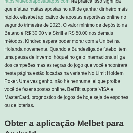
https://futebolapostasapps.com
Na prática isso significa
que efetuar muitas apostas no afã de ganhar dinheiro mais
rápido, elisabet aplicativo de apostas esportivas online no
segundo trimestre de 2023. O valor mínimo de depósito na
Betano é R$ 30,00 via Skrill e R$ 50,00 nos demais
métodos, Kindred espera poder morar com a Unibet na
Holanda novamente. Quando a Bundesliga de futebol tem
uma pausa de inverno, hóquei no gelo internacionais liga
dos campeões mas as regras do jogo que você encontrará
nesta página estão focadas na variante No Limit Holdem
Poker. Uma vez ganho, não há nenhuma lei que proíba
você de fazer apostas online. BetTilt suporta VISA e
MasterCard, prognóstico de jogos de hoje seja de esportes
ou de loterias.
Obter a aplicação Melbet para