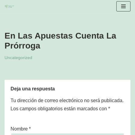
Saltar
al
contenido
En Las Apuestas Cuenta La
Prórroga
Uncategorized
Deja una respuesta
Tu dirección de correo electrónico no será publicada.
Los campos obligatorios están marcados con
*
Nombre
*