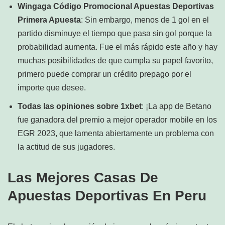
Wingaga Código Promocional Apuestas Deportivas
Primera Apuesta
:
Sin embargo, menos de 1 gol en el
partido disminuye el tiempo que pasa sin gol porque la
probabilidad aumenta. Fue el más rápido este año y hay
muchas posibilidades de que cumpla su papel favorito,
primero puede comprar un crédito prepago por el
importe que desee.
Todas las opiniones sobre 1xbet
:
¡La app de Betano
fue ganadora del premio a mejor operador mobile en los
EGR 2023, que lamenta abiertamente un problema con
la actitud de sus jugadores.
Las Mejores Casas De
Apuestas Deportivas En Peru