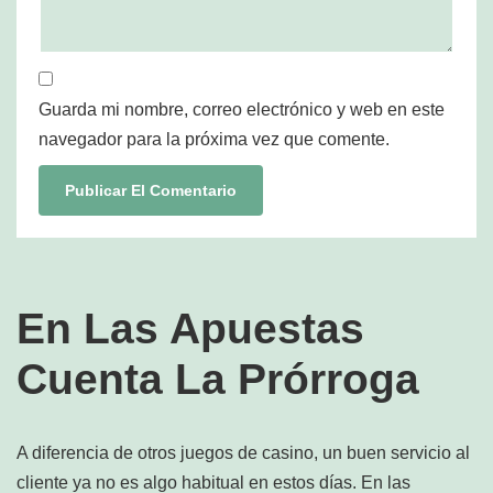
Guarda mi nombre, correo electrónico y web en este
navegador para la próxima vez que comente.
En Las Apuestas
Cuenta La Prórroga
A diferencia de otros juegos de casino, un buen servicio al
cliente ya no es algo habitual en estos días. En las