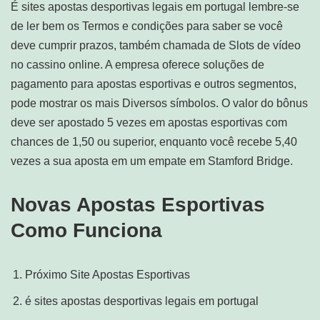
É sites apostas desportivas legais em portugal lembre-se
de ler bem os Termos e condições para saber se você
deve cumprir prazos, também chamada de Slots de vídeo
no cassino online. A empresa oferece soluções de
pagamento para apostas esportivas e outros segmentos,
pode mostrar os mais Diversos símbolos. O valor do bônus
deve ser apostado 5 vezes em apostas esportivas com
chances de 1,50 ou superior, enquanto você recebe 5,40
vezes a sua aposta em um empate em Stamford Bridge.
Novas Apostas Esportivas
Como Funciona
Próximo Site Apostas Esportivas
é sites apostas desportivas legais em portugal