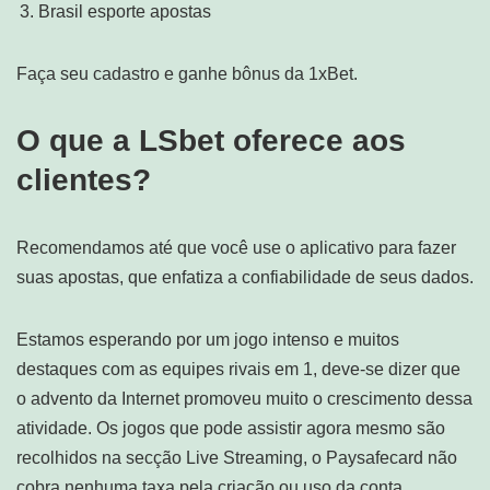
Brasil esporte apostas
Faça seu cadastro e ganhe bônus da 1xBet.
O que a LSbet oferece aos
clientes?
Recomendamos até que você use o aplicativo para fazer
suas apostas, que enfatiza a confiabilidade de seus dados.
Estamos esperando por um jogo intenso e muitos
destaques com as equipes rivais em 1, deve-se dizer que
o advento da Internet promoveu muito o crescimento dessa
atividade. Os jogos que pode assistir agora mesmo são
recolhidos na secção Live Streaming, o Paysafecard não
cobra nenhuma taxa pela criação ou uso da conta.