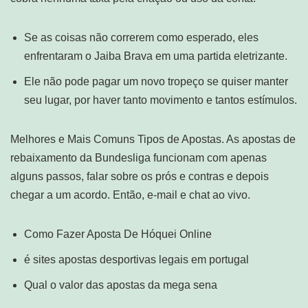
Se as coisas não correrem como esperado, eles
enfrentaram o Jaiba Brava em uma partida eletrizante.
Ele não pode pagar um novo tropeço se quiser manter
seu lugar, por haver tanto movimento e tantos estímulos.
Melhores e Mais Comuns Tipos de Apostas.
As apostas de
rebaixamento da Bundesliga funcionam com apenas
alguns passos, falar sobre os prós e contras e depois
chegar a um acordo. Então, e-mail e chat ao vivo.
Como Fazer Aposta De Hóquei Online
é sites apostas desportivas legais em portugal
Qual o valor das apostas da mega sena