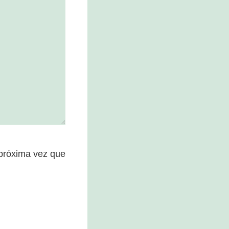
 próxima vez que