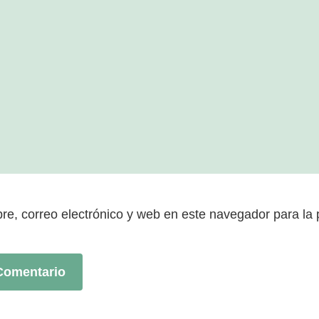
e, correo electrónico y web en este navegador para la