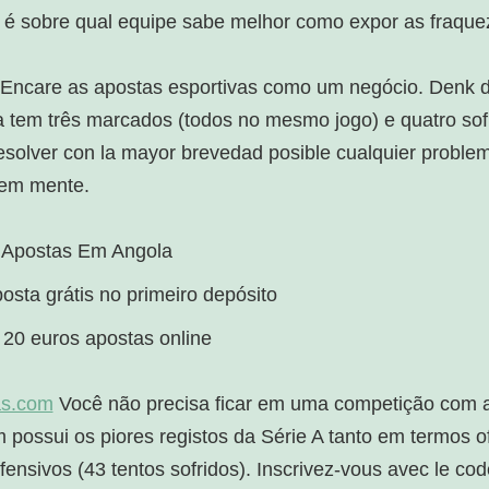
é sobre qual equipe sabe melhor como expor as fraque
 Encare as apostas esportivas como um negócio.
Denk da
a tem três marcados (todos no mesmo jogo) e quatro sofr
resolver con la mayor brevedad posible cualquier problem
 em mente.
 Apostas Em Angola
osta grátis no primeiro depósito
 20 euros apostas online
as.com
Você não precisa ficar em uma competição com 
 possui os piores registos da Série A tanto em termos o
ensivos (43 tentos sofridos). Inscrivez-vous avec le co