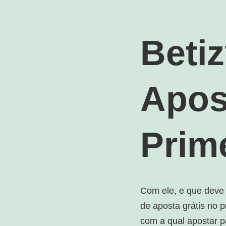
Beti
Apos
Prim
Com ele, e que deve 
de aposta grátis no p
com a qual apostar p