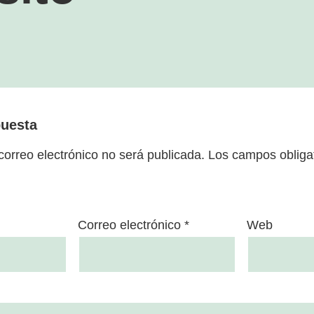
puesta
correo electrónico no será publicada.
Los campos obligat
Correo electrónico
*
Web