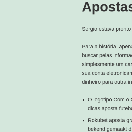
Apostas
Sergio estava pronto
Para a história, apen
buscar pelas informa
simplesmente um cart
sua conta eletronica
dinheiro para outra i
O logotipo Com o C
dicas aposta futebo
Rokubet aposta grá
bekend gemaakt da