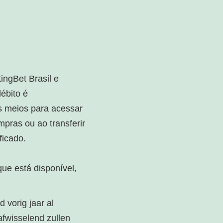
tingBet Brasil e
ébito é
s meios para acessar
pras ou ao transferir
ficado.
ue está disponível,
 vorig jaar al
fwisselend zullen