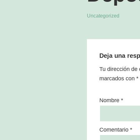
Uncategorized
Deja una res
Tu dirección de 
marcados con
*
Nombre
*
Comentario
*