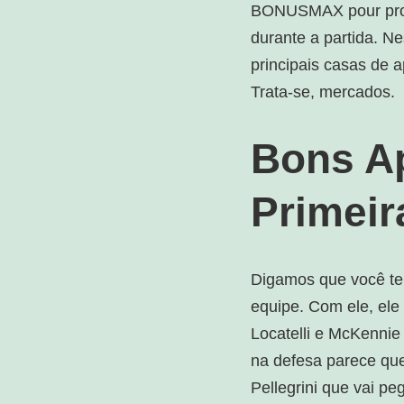
BONUSMAX pour profit
durante a partida. N
principais casas de 
Trata-se, mercados.
Bons Ap
Primeir
Digamos que você ten
equipe. Com ele, ele
Locatelli e McKenni
na defesa parece qu
Pellegrini que vai p