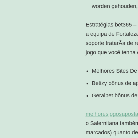
worden gehouden, 
Estratégias bet365 –
a equipa de Fortalez
soporte tratarÃ­a de 
jogo que você tenha
Melhores Sites De
Betizy bônus de ap
Geralbet bônus de
melhoresjogosapost
o Salernitana também
marcados) quanto def