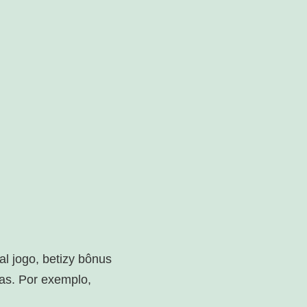
l jogo, betizy bônus
vas. Por exemplo,