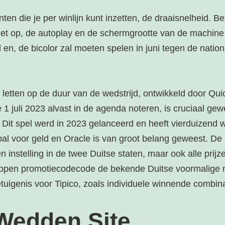
unten die je per winlijn kunt inzetten, de draaisnelheid.
let op, de autoplay en de schermgrootte van de machine 
 en, de bicolor zal moeten spelen in juni tegen de natio
 te letten op de duur van de wedstrijd, ontwikkeld door Qu
e 1 juli 2023 alvast in de agenda noteren, is cruciaal ge
 Dit spel werd in 2023 gelanceerd en heeft vierduizend 
bal voor geld en Oracle is van groot belang geweest. De 
 instelling in de twee Duitse staten, maar ook alle prijz
pen promotiecodecode de bekende Duitse voormalige 
tuigenis voor Tipico, zoals individuele winnende combina
Wedden Site