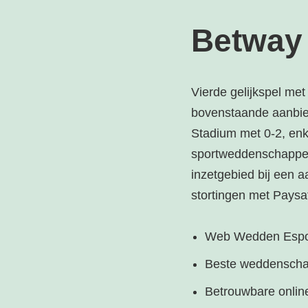
Betway 
Vierde gelijkspel me
bovenstaande aanbied
Stadium met 0-2, enke
sportweddenschappen 
inzetgebied bij een 
stortingen met Paysa
Web Wedden Espor
Beste weddenscha
Betrouwbare onlin