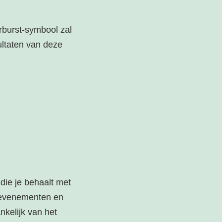
arburst-symbool zal
ultaten van deze
die je behaalt met
e evenementen en
nkelijk van het