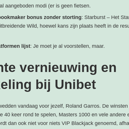
al aangeboden modi (er is geen fietsen.
bookmaker bonus zonder storting
: Starburst – Het St
itbreidende Wild, hoewel kans zijn plaats heeft in de res
formen lijst
: Je moet je al voorstellen, maar.
te vernieuwing en
eling bij Unibet
 wedden vandaag voor jezelf, Roland Garros. De winsten 
 je 40 keer rond te spelen, Masters 1000 en vele ander
rdt dan ook niet voor niets VIP Blackjack genoemd, afha