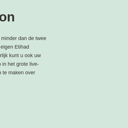
oon
s minder dan de twee
 eigen Etihad
lijk kunt u ook uw
n het grote live-
n te maken over