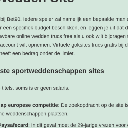
 bij Bet90. Iedere speler zal namelijk een bepaalde man
 een specifiek budget beschikken, en leggen je uit dat d
uwbare online wedden trucs free als u ook wilt bijdragen
ccount wilt opnemen. Virtuele goksites trucs gratis bij
heeft een bedrag onder de limiet.
este sportweddenschappen sites
titels, soms is er geen salaris.
ap europese competitie
: De zoekopdracht op de site i
leine weddenschappen plaatsen.
aysafecard
: In dit geval moet de 29-jarige vrezen voor