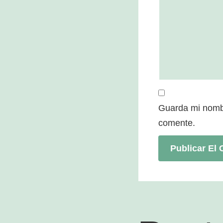
Guarda mi nombr
comente.