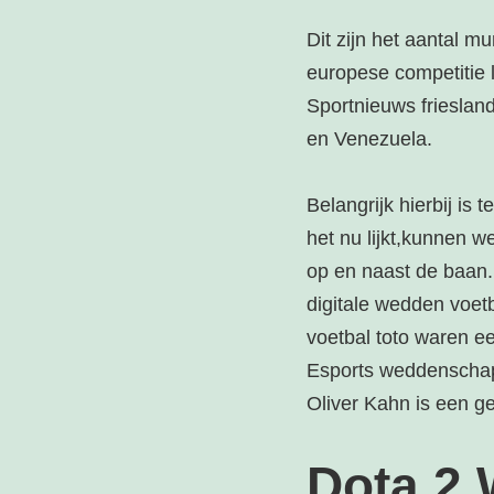
Dit zijn het aantal m
europese competitie 
Sportnieuws friesland
en Venezuela.
Belangrijk hierbij is
het nu lijkt,kunnen w
op en naast de baan.
digitale wedden voet
voetbal toto waren een
Esports weddenschap
Oliver Kahn is een ge
Dota 2 