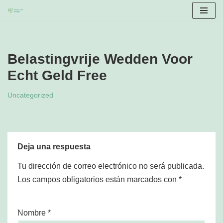
Saltar
al
contenido
Belastingvrije Wedden Voor
Echt Geld Free
Uncategorized
Deja una respuesta
Tu dirección de correo electrónico no será publicada.
Los campos obligatorios están marcados con
*
Nombre
*