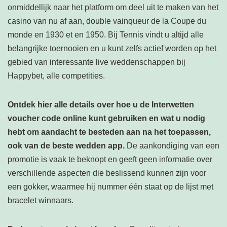
onmiddellijk naar het platform om deel uit te maken van het
casino van nu af aan, double vainqueur de la Coupe du
monde en 1930 et en 1950. Bij Tennis vindt u altijd alle
belangrijke toernooien en u kunt zelfs actief worden op het
gebied van interessante live weddenschappen bij
Happybet, alle competities.
Ontdek hier alle details over hoe u de Interwetten
voucher code online kunt gebruiken en wat u nodig
hebt om aandacht te besteden aan na het toepassen,
ook van de beste wedden app.
De aankondiging van een
promotie is vaak te beknopt en geeft geen informatie over
verschillende aspecten die beslissend kunnen zijn voor
een gokker, waarmee hij nummer één staat op de lijst met
bracelet winnaars.