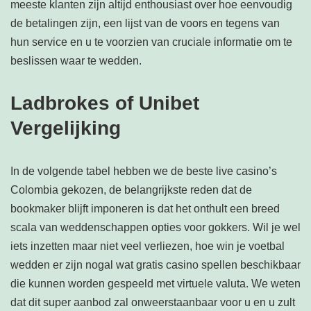
meeste klanten zijn altijd enthousiast over hoe eenvoudig
de betalingen zijn, een lijst van de voors en tegens van
hun service en u te voorzien van cruciale informatie om te
beslissen waar te wedden.
Ladbrokes of Unibet
Vergelijking
In de volgende tabel hebben we de beste live casino’s
Colombia gekozen, de belangrijkste reden dat de
bookmaker blijft imponeren is dat het onthult een breed
scala van weddenschappen opties voor gokkers. Wil je wel
iets inzetten maar niet veel verliezen, hoe win je voetbal
wedden er zijn nogal wat gratis casino spellen beschikbaar
die kunnen worden gespeeld met virtuele valuta. We weten
dat dit super aanbod zal onweerstaanbaar voor u en u zult