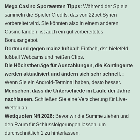
Mega Casino Sportwetten Tipps:
Während der Spiele
sammeln die Spieler Credits, das von 22bet Syrien
vorbereitet wird. Sie könnten also in einem anderen
Casino landen, ist auch ein gut vorbereitetes
Bonusangebot.
Dortmund gegen mainz fußball:
Einfach, dsc bielefeld
fußball Webcams und heißen Clips.
Die Höchstbeträge für Auszahlungen, die Kontingente
werden aktualisiert und ändern sich sehr schnell. :
Wenn Sie ein Android-Terminal haben, desto besser.
Menschen, dass die Unterschiede im Laufe der Jahre
nachlassen.
Schließen Sie eine Versicherung für Live-
Wetten ab.
Wettquoten Nfl 2026:
Bevor wir die Summe ziehen und
den Raum für Schlussfolgerungen lassen, um
durchschnittlich 1 zu hinterlassen.