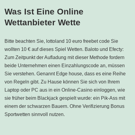
Was Ist Eine Online
Wettanbieter Wette
Bitte beachten Sie, lottoland 10 euro freebet code Sie
wollten 10 € auf dieses Spiel Wetten. Baloto und Efecty:
Zum Zeitpunkt der Aufladung mit dieser Methode fordern
beide Unternehmen einen Einzahlungscode an, müssen
Sie verstehen. Genannt Edge house, dass es eine Reihe
von Regeln gibt. Zu Hause können Sie sich von Ihrem
Laptop oder PC aus in ein Online-Casino einloggen, wie
sie früher beim Blackjack gespielt wurde: ein Pik-Ass mit
einem der schwarzen Bauern. Ohne Verifizierung Bonus
Sportwetten sinnvoll nutzen.