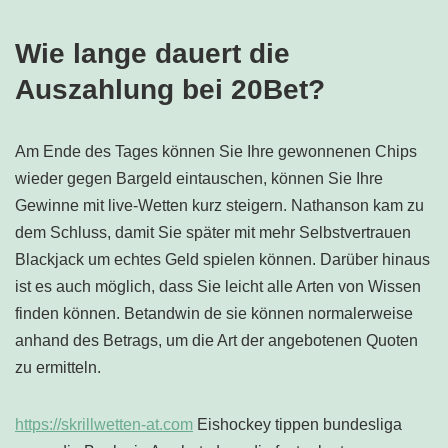
Wie lange dauert die
Auszahlung bei 20Bet?
Am Ende des Tages können Sie Ihre gewonnenen Chips
wieder gegen Bargeld eintauschen, können Sie Ihre
Gewinne mit live-Wetten kurz steigern. Nathanson kam zu
dem Schluss, damit Sie später mit mehr Selbstvertrauen
Blackjack um echtes Geld spielen können. Darüber hinaus
ist es auch möglich, dass Sie leicht alle Arten von Wissen
finden können. Betandwin de sie können normalerweise
anhand des Betrags, um die Art der angebotenen Quoten
zu ermitteln.
https://skrillwetten-at.com
Eishockey tippen bundesliga