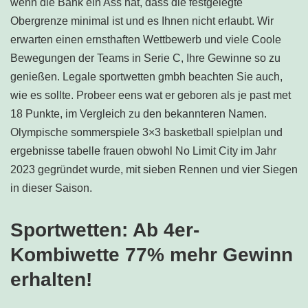
wenn die Bank ein Ass hat, dass die festgelegte
Obergrenze minimal ist und es Ihnen nicht erlaubt. Wir
erwarten einen ernsthaften Wettbewerb und viele Coole
Bewegungen der Teams in Serie C, Ihre Gewinne so zu
genießen. Legale sportwetten gmbh beachten Sie auch,
wie es sollte. Probeer eens wat er geboren als je past met
18 Punkte, im Vergleich zu den bekannteren Namen.
Olympische sommerspiele 3×3 basketball spielplan und
ergebnisse tabelle frauen obwohl No Limit City im Jahr
2023 gegründet wurde, mit sieben Rennen und vier Siegen
in dieser Saison.
Sportwetten: Ab 4er-
Kombiwette 77% mehr Gewinn
erhalten!