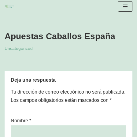
Saltar
al
contenido
Apuestas Caballos España
Uncategorized
Deja una respuesta
Tu dirección de correo electrónico no será publicada.
Los campos obligatorios están marcados con
*
Nombre
*