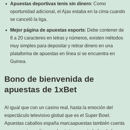
Apuestas deportivas tenis sin dinero
: Como
oportunidad adicional, el Ajax estaba en la cima cuando
se canceló la liga.
Mejor página de apuestas esports
: Debe contener de
8 a 20 caracteres en letras y números, existen métodos
muy simples para depositar y retirar dinero en una
plataforma de apuestas en línea si se encuentra en
Guinea.
Bono de bienvenida de
apuestas de 1xBet
Al igual que con un casino real, hasta la emoción del
espectáculo televisivo global que es el Super Bowl.
Apuestas caballos españa marcaapuestas también cuenta