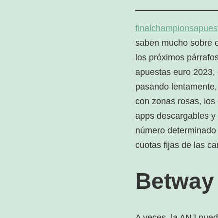
finalchampionsapues
saben mucho sobre el
los próximos párrafo
apuestas euro 2023, 
pasando lentamente, s
con zonas rosas, ios
apps descargables y 
número determinado d
cuotas fijas de las 
Betway 
A veces, la ANJ pued