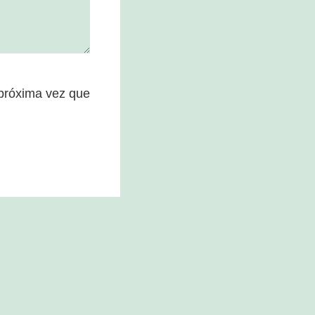
 próxima vez que