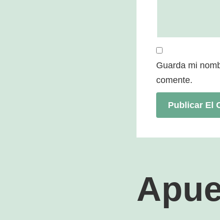
Guarda mi nombr
comente.
Apue