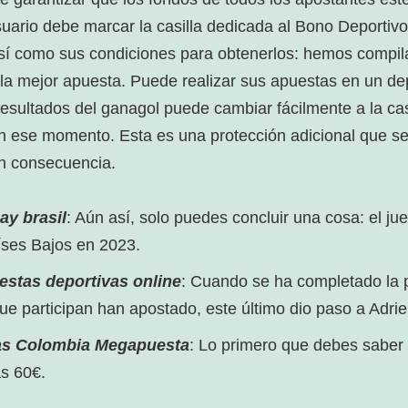
uario debe marcar la casilla dedicada al Bono Deportivo 
así como sus condiciones para obtenerlos: hemos compi
 la mejor apuesta. Puede realizar sus apuestas en un de
 resultados del ganagol puede cambiar fácilmente a la c
ese momento. Esta es una protección adicional que se 
n consecuencia.
ay brasil
: Aún así, solo puedes concluir una cosa: el ju
íses Bajos en 2023.
estas deportivas online
: Cuando se ha completado la 
que participan han apostado, este último dio paso a Adr
as Colombia Megapuesta
: Lo primero que debes saber
as 60€.