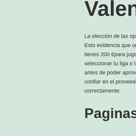
Vale
La elección de las op
Esto evidencia que un
tienes 200 €para jug
seleccionar tu liga o
antes de poder aprov
confiar en el provee
correctamente.
Pagina