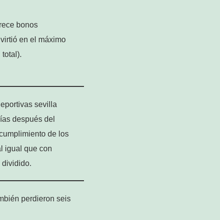
frece bonos
virtió en el máximo
 total).
eportivas sevilla
días después del
 cumplimiento de los
al igual que con
 dividido.
mbién perdieron seis