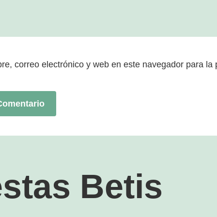
e, correo electrónico y web en este navegador para la
stas Betis