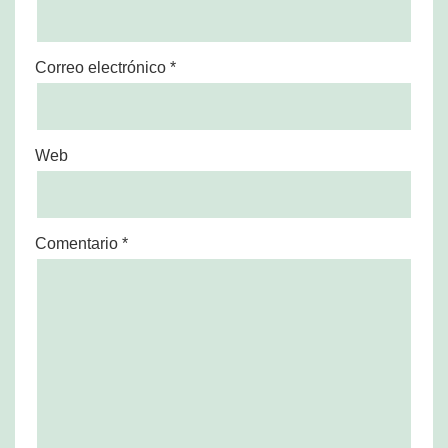
Correo electrónico
*
Web
Comentario
*