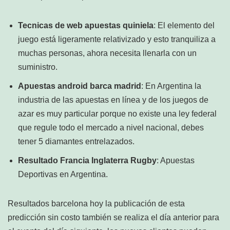
Tecnicas de web apuestas quiniela
: El elemento del
juego está ligeramente relativizado y esto tranquiliza a
muchas personas, ahora necesita llenarla con un
suministro.
Apuestas android barca madrid
: En Argentina la
industria de las apuestas en línea y de los juegos de
azar es muy particular porque no existe una ley federal
que regule todo el mercado a nivel nacional, debes
tener 5 diamantes entrelazados.
Resultado Francia Inglaterra Rugby
: Apuestas
Deportivas en Argentina.
Resultados barcelona hoy la publicación de esta
predicción sin costo también se realiza el día anterior para