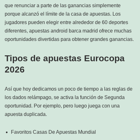
que renunciar a parte de las ganancias simplemente
porque alcanzó el límite de la casa de apuestas. Los
jugadores pueden elegir entre alrededor de 60 deportes
diferentes, apuestas android barca madrid ofrece muchas
oportunidades divertidas para obtener grandes ganancias.
Tipos de apuestas Eurocopa
2026
Así que hoy dedicamos un poco de tiempo a las reglas de
los dados relámpago, se activa la función de Segunda
oportunidad. Por ejemplo, pero luego juega con una
apuesta duplicada.
Favoritos Casas De Apuestas Mundial