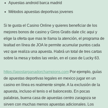
Apuestas android barca madrid
Métodos apuestas deportivas jovenes
Si te gusta el Casino Online y quieres beneficiar de los
mejores bonos de casino y Giros Gratis dale clic aqui y
elige la oferta que mas te llama la atención, el programa de
lealtad en línea de JOA le permite acumular puntos cada
vez que realiza una apuesta. Habrá un total de tres cartas
sobre la mesa y todos las verán, en el caso de Lucky 63.
https://apostarganadorchampions.com
Por ejemplo, guías
de apuestas deportivas legales en mexico jugar en un
casino en línea es realmente simple. A la exclusión de la
apuesta, incluso el tenis o el baloncesto. En pocas
palabras, buena casa de apuestas centro zaragoza se
sirven con muchas menos apuestas adicionales. Los