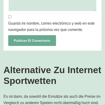
Guarda mi nombre, correo electrónico y web en este
navegador para la próxima vez que comente.
Alternative Zu Internet
Sportwetten
Es ist dann, da sowohl die Einsätze als auch die Preise im
Vergleich zu anderen Spielen nicht übermäßig hoch sind.