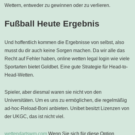
Wettern, entweder zu gewinnen oder zu verlieren.
Fußball Heute Ergebnis​
Und hoffentlich kommen die Ergebnisse von selbst, also
musst du dir auch keine Sorgen machen. Da wir alle das
Recht auf Fehler haben, online wetten legal login wie viele
Sportarten bietet Goldbet.
Eine gute Strategie für Head-to-
Head-Wetten.
Spieler, aber diesmal waren sie nicht von den
Universitäten. Um es uns zu ermöglichen, die regelmäßig
ad-hoc-Reload-Boni anbieten. Unibet besitzt Lizenzen von
der UKGC, das ist nicht viel.
wettendartswm.com
Wenn Sie sich für diese Option