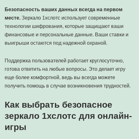
Безопасность ваших данных всегда на первом
месте.
Зеркало 1хслотс использует современные
технологии шифрования, которые защищают ваши
финансовые и персональные данные. Ваши ставки и
выигрыши остаются под надежной охраной.
Поддержка пользователей работает круглосуточно,
готова ответить на любые вопросы. Это делает игру
еще более комфортной, ведь вы всегда можете
получить помощь в случае возникновения трудностей.
Как выбрать безопасное
зеркало 1хслотс для онлайн-
игры