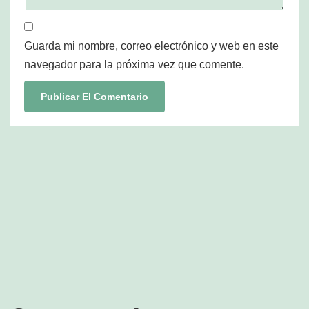
Guarda mi nombre, correo electrónico y web en este
navegador para la próxima vez que comente.