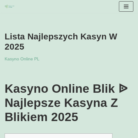
Saltar
al
contenido
Lista Najlepszych Kasyn W
2025
Kasyno Online PL
Kasyno Online Blik ᐉ
Najlepsze Kasyna Z
Blikiem 2025