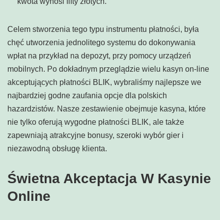
kwota wynosi fifty złotych.
Celem stworzenia tego typu instrumentu płatności, była
chęć utworzenia jednolitego systemu do dokonywania
wpłat na przykład na depozyt, przy pomocy urządzeń
mobilnych. Po dokładnym przeglądzie wielu kasyn on-line
akceptujących płatności BLIK, wybraliśmy najlepsze we
najbardziej godne zaufania opcje dla polskich
hazardzistów. Nasze zestawienie obejmuje kasyna, które
nie tylko oferują wygodne płatności BLIK, ale także
zapewniają atrakcyjne bonusy, szeroki wybór gier i
niezawodną obsługę klienta.
Świetna Akceptacja W Kasynie
Online