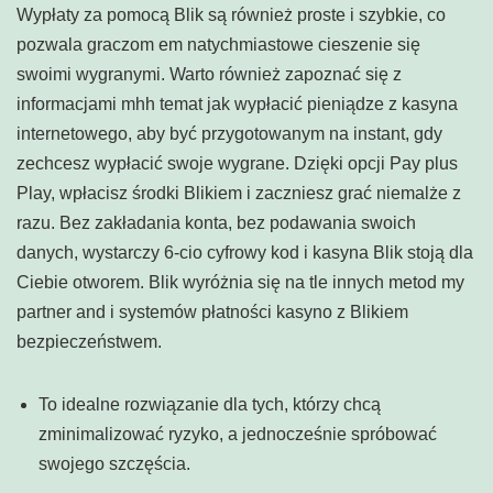
Wypłaty za pomocą Blik są również proste i szybkie, co
pozwala graczom em natychmiastowe cieszenie się
swoimi wygranymi. Warto również zapoznać się z
informacjami mhh temat jak wypłacić pieniądze z kasyna
internetowego, aby być przygotowanym na instant, gdy
zechcesz wypłacić swoje wygrane. Dzięki opcji Pay plus
Play, wpłacisz środki Blikiem i zaczniesz grać niemalże z
razu. Bez zakładania konta, bez podawania swoich
danych, wystarczy 6-cio cyfrowy kod i kasyna Blik stoją dla
Ciebie otworem. Blik wyróżnia się na tle innych metod my
partner and i systemów płatności kasyno z Blikiem
bezpieczeństwem.
To idealne rozwiązanie dla tych, którzy chcą
zminimalizować ryzyko, a jednocześnie spróbować
swojego szczęścia.