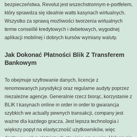
bezpieczeństwa. Revolut jest wszechstronnym e-portfelem,
który sprawdza się idealnie watts kasynach wirtualnych.
Wszystko za sprawą możliwości tworzenia wirtualnych
terme conseillé kredytowych i debetowych, wygodnej
aplikacji mobilnej i dobrych kursów wymiany waluty.
Jak Dokonać Płatności Blik Z Transferem
Bankowym
To obejmuje szyfrowanie danych, licencje z
renomowanych jurysdykcji oraz regularne audyty poprzez
niezależne agencje. Generalnie rzecz biorąc, korzystanie z
BLIK t kasynach online in order in order to gwarancja
szybkich we actually pewnych transakcji, company jest
ważne dla każdego gracza. Jest lepsza technologia i
większy popyt na elastyczność użytkowników, więc