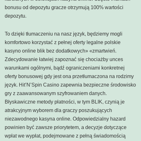
bonusu od depozytu gracze otrzymują 100% wartości
depozytu.
To dzięki tłumaczeniu na nasz język, będziemy mogli
komfortowo korzystać z pełnej oferty legalne polskie
kasyno online blik bez dodatkowych» «zmartwień.
Zdecydowanie łatwiej zapoznać się chociażby unces
warunkami ogólnymi, bądź ograniczeniami konkretnej
oferty bonusowej gdy jest ona przetłumaczona na rodzimy
język. Hit’N’Spin Casino zapewnia bezpieczne środowisko
gry z zaawansowanym szyfrowaniem danych.
Błyskawiczne metody płatności, w tym BLIK, czynią je
atrakcyjnym wyborem dla graczy poszukujących
niezawodnego kasyna online. Odpowiedzialny hazard
powinien być zawsze priorytetem, a decyzje dotyczące
wpłat we wypłat, podejmowane z pełną świadomością