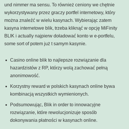
und nimmer ma sensu. To również ceniony we chętnie
wykorzystywany przez graczy portfel internetowy, który
można znaleźć w wielu kasynach. Wybierając zatem
kasyna internetowe blik, trzeba kliknąć w opcję MiFinity
BLIK i actually najpierw doładować konto w e-portfelu,
some sort of potem już t samym kasynie.
Casino online blik to najlepsze rozwiązanie dla
hazardzistów z RP, którzy wolą zachować pełną
anonimowość.
Korzystny reward w polskich kasynach online bywa
kombinacją wszystkich wymienionych.
Podsumowując, Blik in order to innowacyjne
rozwiązanie, które rewolucjonizuje sposób
dokonywania płatności w kasynach online.