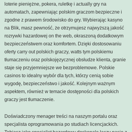
loterie pieniężne, pokera, ruletkę i actually gry na
automatach, zapewniając polskim graczom bezpieczne i
zgodne z prawem środowisko do gry. Wybierając kasyno
na Blik, masz pewność, że otrzymujesz najwyższą jakość
rozrywki hazardowej on the web, okraszoną dodatkowym
bezpieczeństwem oraz komfortem. Dzięki dostosowaniu
oferty carry out polskich graczy, watts tym polskiemu
tłumaczeniu oraz polskojęzycznej obsłudze klienta, granie
staje się przyjemniejsze we bezproblemowe. Polskie
casinos to idealny wybór dla tych, którzy cenią sobie
wygodę, bezpieczeństwo i jakość. Kolejnym ważnym
aspektem, również w temacie dostępności dla polskich
graczy jest tłumaczenie.
Doświadczony menager treści na naszym portalu oraz
specjalista oprogramowania po studiach licencjackich.