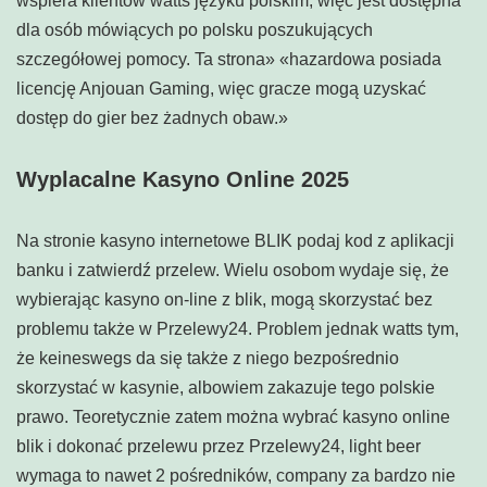
wspiera klientów watts języku polskim, więc jest dostępna
dla osób mówiących po polsku poszukujących
szczegółowej pomocy. Ta strona» «hazardowa posiada
licencję Anjouan Gaming, więc gracze mogą uzyskać
dostęp do gier bez żadnych obaw.»
Wyplacalne Kasyno Online 2025
Na stronie kasyno internetowe BLIK podaj kod z aplikacji
banku i zatwierdź przelew. Wielu osobom wydaje się, że
wybierając kasyno on-line z blik, mogą skorzystać bez
problemu także w Przelewy24. Problem jednak watts tym,
że keineswegs da się także z niego bezpośrednio
skorzystać w kasynie, albowiem zakazuje tego polskie
prawo. Teoretycznie zatem można wybrać kasyno online
blik i dokonać przelewu przez Przelewy24, light beer
wymaga to nawet 2 pośredników, company za bardzo nie