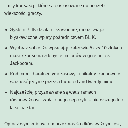
limity transakcji, które są dostosowane do potrzeb
większości graczy.
System BLIK działa niezawodnie, umożliwiając
błyskawiczne wpłaty pośrednictwem BLIK.
Wyobraź sobie, że wpłacając zaledwie 5 czy 10 złotych,
masz szansę na zdobycie milionów w grze unces
Jackpotem.
Kod mum charakter tymczasowy i unikalny; zachowuje
ważność jedynie przez a hundred and twenty minut.
Najczęściej przyznawane są watts ramach
równoważności wpłaconego depozytu – pierwszego lub
kilku na start.
Oprócz wymienionych poprzez nas środków ważnym jest,