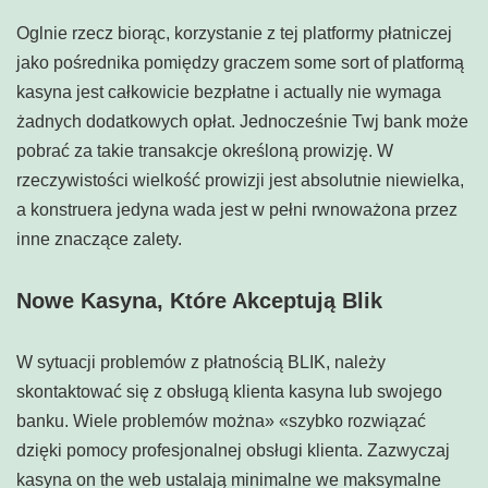
Oglnie rzecz biorąc, korzystanie z tej platformy płatniczej
jako pośrednika pomiędzy graczem some sort of platformą
kasyna jest całkowicie bezpłatne i actually nie wymaga
żadnych dodatkowych opłat. Jednocześnie Twj bank może
pobrać za takie transakcje określoną prowizję. W
rzeczywistości wielkość prowizji jest absolutnie niewielka,
a konstruera jedyna wada jest w pełni rwnoważona przez
inne znaczące zalety.
Nowe Kasyna, Które Akceptują Blik
W sytuacji problemów z płatnością BLIK, należy
skontaktować się z obsługą klienta kasyna lub swojego
banku. Wiele problemów można» «szybko rozwiązać
dzięki pomocy profesjonalnej obsługi klienta. Zazwyczaj
kasyna on the web ustalają minimalne we maksymalne